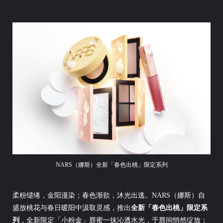
NARS（娜斯）全新「春色出桃」限定系列
柔粉缱绻，金阳漫染；春色渐欲，沐光出逃。NARS（娜斯）自
盛放桃花与春日暖阳中汲取灵感，推出
全新「春色出桃」限定系
列
，全新限定「小粉金」唇蜜一抹沁透水光，于唇间悄然绽放；