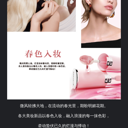
微风轻拂大地，在流动的春光里，期盼明媚花期。
各大美妆新品以春色入妆，融入浪漫的每一抹色彩，
牵动蛰伏已久的烂漫与悸动！