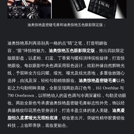
迪奥惊艳盈密睫毛膏和迪奥惊艳五色眼影限定版；
迪奥惊艳系列再添别具一格的点“睛”之笔，打造明媚妆
容，“眼”绎惊艳魅力。
迪奥惊艳五色眼影限定版
，推出四款限定
版眼影盘，以柔粉、幻蓝、丁香紫与暖棕演绎缤纷旋律，打造惊
艳眼妆。每款眼影中央色调采用双色设计，炫彩外缘自然辉映光
线，予双眸全方位闪耀。缎光、哑光及炫光质地，多重妆效随心
选择，由浅及深，轻松勾勒精致眼妆。
迪奥惊艳盈密睫毛膏
以色
彩之力勾勒明眸美睫，全新呈现两款高订色号，161 Overblue 与
790 Overbrown，以明艳动人的蓝色调与冷调深邃棕，勾勒灵动眼
妆。两款全新色号承袭迪奥惊艳盈密睫毛膏标志性外壳，饰以经
典藤格纹印花黑色管身设计，打造丰盈立体的迷人美睫。
迪奥凝
脂恒久柔雾哑光无瑕粉底液
，锁妆更出片。突破性精华胶囊锁妆
科技，上妆即养肤，底妆更贴合。