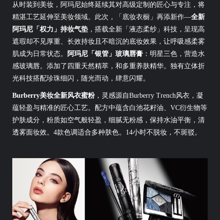
从时装到美妆，阿玛尼始终延续其对高级定制的匠心与专注，将
精湛工艺延伸至美妆领域。此次，「底妆衣橱」再添新作—
全新
阿玛尼「权力」持妆气垫
，搭载全新「液态柔纱」科技，呈现高
遮瑕却不见厚重、长效持妆且不暗沉的底妆效果，让呼吸感柔雾
肌成为日常状态。
阿玛尼「银管」玻璃唇膏
：明星三色，营造水
感玻璃唇。添加了四重天然精萃，和多重养肤精华。独有立体折
光科技搭配珍珠细闪，随光而动，肆意闪耀。
Burberry美妆全新风衣蜜粉
，灵感源自Burberry Trench风衣，凝
蕴轻盈与精准的匠心工艺。配方中蕴含白池花籽油、VC衍生物等
护肤成分，粉质如空气般轻盈，细腻无粉感，保持水油平衡，清
透雾面妆效。4款色调适合多种肤色。14小时不脱妆，不斑驳。