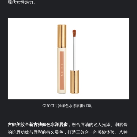
现代女性魅力。
GUCCI古驰倾色水漾唇蜜#130。
古驰美妆全新古驰倾色水漾唇蜜
，融合唇油的迷人光泽、润唇膏
的护唇功效与唇彩的持久显色，打造三效合一的美妙体验。八种