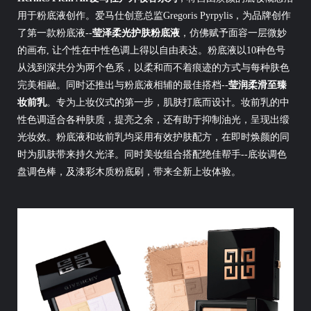
用于粉底液创作。爱马仕创意总监Gregoris Pyrpylis，为品牌创作
了第一款粉底液--
莹泽柔光护肤粉底液
，仿佛赋予面容一层微妙
的画布, 让个性在中性色调上得以自由表达。粉底液以10种色号
从浅到深共分为两个色系，以柔和而不着痕迹的方式与每种肤色
完美相融。同时还推出与粉底液相辅的最佳搭档--
莹润柔滑至臻
妆前乳
。专为上妆仪式的第一步，肌肤打底而设计。妆前乳的中
性色调适合各种肤质，提亮之余，还有助于抑制油光，呈现出缎
光妆效。粉底液和妆前乳均采用有效护肤配方，在即时焕颜的同
时为肌肤带来持久光泽。同时美妆组合搭配绝佳帮手--底妆调色
盘调色棒，及漆彩木质粉底刷，带来全新上妆体验。