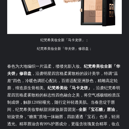
纪梵希美妆全新「马卡龙饼」；
纪梵希美妆全新「华夫饼」修容盘；
春色为大地编织一片温柔，缕缕光影入妆。
纪梵希美妆全新「华
夫饼」修容盘
，沿袭明星四宫格柔雾散粉的设计美学，特调“温
差”四色，冷暖色调匠心配比，百搭适配亚洲肤色，精雕高定轮
廓，缔造原生骨相美。
纪梵希美妆「马卡龙饼」
，沿袭纪梵希明
星四宫格柔雾散粉的标志性四色融合之美，将空气感极细粉质压
制成饼，触肤12H轻哑光，随行定补轻透美肌。当春意绽于唇
间，纪梵希美妆挚献甜润家族新晋团宠--
全新「宝石糖」唇油
，
轻旋管身，“糖浆”质地一抹融唇，四款通透「宝石」色泽，轻润
透光。精萃唇油含有99%护唇成分，更蕴含玫瑰复合精萃，妆点