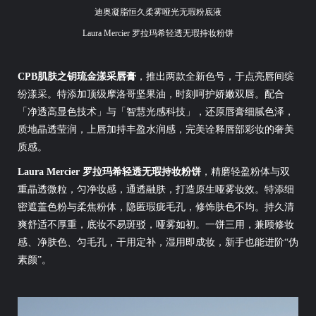
迪奥凝脂恒久柔雾哑光无瑕粉底液
Laura Mercier 罗拉玛希轻透无瑕持妆粉饼
CPB肌肤之钥琉金漾采唇膏
，推出两款全新色号，于点亮唇间缤
纷漾采。特添加顶级摩洛哥坚果油，时刻呵护娇嫩双唇。配合
「净透高显色技术」与「智慧光感科技」，还原唇膏细腻色泽，
质地晶透莹润，上唇加持丰盈水润感，完美诠释唇部彩妆的奢美
质感。
Laura Mercier 罗拉玛希轻透无瑕持妆粉饼
，精磨轻盈粉体与双
重晶透微粒，匀净妆感，通透融肤，打造原生哑雾妆效。特添细
密遮盖色粉与柔焦粉体，隐匿瑕疵毛孔，修饰肤色不均。持久清
爽舒适不厚重，底妆不易斑驳，哑雾如初。一饼三用，兼顾修妆
感、净肤色、匀毛孔，干用定补，湿用即成妆，新手也能进阶“伪
素颜”。