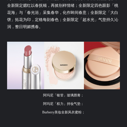
全新限定腮红以春抚颊，再掀别样情绪；全新限定四色眼影「桃
花海」与「春光浴」采集春华，化作眸间春意；全新限定「大白
饼」拓花为印，定格每刻春色；全新限定「超水光」气垫持久沁
润，整日明媚携春。
阿玛尼「银管」玻璃唇膏；
阿玛尼「权力」持妆气垫；
Burberry美妆全新风衣蜜粉；