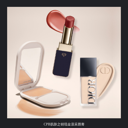
CPB肌肤之钥琉金漾采唇膏